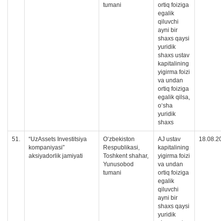
tumani
ortiq foiziga
egalik
qiluvchi
ayni bir
shaxs qaysi
yuridik
shaxs ustav
kapitalining
yigirma foizi
va undan
ortiq foiziga
egalik qilsa,
oʻsha
yuridik
shaxs
51.
“UzAssets Investitsiya
O‘zbekiston
AJ ustav
18.08.2
kompaniyasi”
Respublikasi,
kapitalining
aksiyadorlik jamiyati
Toshkent shahar,
yigirma foizi
Yunusobod
va undan
tumani
ortiq foiziga
egalik
qiluvchi
ayni bir
shaxs qaysi
yuridik