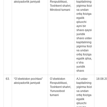
aksiyadorlik jamiyati
Respublikasi,
kapitalining
Toshkent shahri,
yigirma foizi
Mirobod tumani
va undan
ortiq foiziga
egalik
qiluvchi
ayni bir
shaxs qaysi
yuridik
shaxs ustav
kapitalining
yigirma foizi
va undan
ortiq foiziga
egalik qilsa,
oʻsha
yuridik
shaxs
63.
“O‘zbekiston pochtasi”
O‘zbekiston
AJ ustav
18.08.2
aksiyadorlik jamiyati
Respublikasi,
kapitalining
Toshkent shahri,
yigirma foizi
Yunusobod
va undan
tumani
ortiq foiziga
egalik
qiluvchi