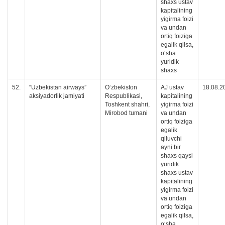
shaxs ustav
kapitalining
yigirma foizi
va undan
ortiq foiziga
egalik qilsa,
oʻsha
yuridik
shaxs
52.
“Uzbekistan airways”
O‘zbekiston
AJ ustav
18.08.2
aksiyadorlik jamiyati
Respublikasi,
kapitalining
Toshkent shahri,
yigirma foizi
Mirobod tumani
va undan
ortiq foiziga
egalik
qiluvchi
ayni bir
shaxs qaysi
yuridik
shaxs ustav
kapitalining
yigirma foizi
va undan
ortiq foiziga
egalik qilsa,
oʻsha