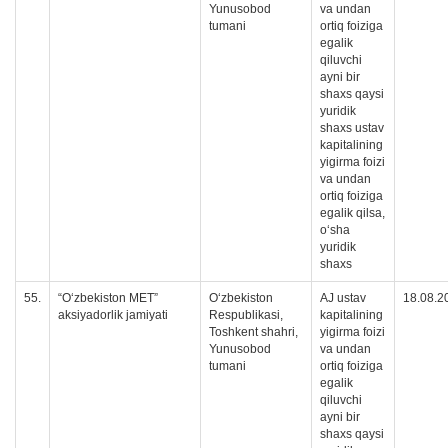
Yunusobod
va undan
tumani
ortiq foiziga
egalik
qiluvchi
ayni bir
shaxs qaysi
yuridik
shaxs ustav
kapitalining
yigirma foizi
va undan
ortiq foiziga
egalik qilsa,
oʻsha
yuridik
shaxs
55.
“O‘zbekiston MET”
O‘zbekiston
AJ ustav
18.08.2
aksiyadorlik jamiyati
Respublikasi,
kapitalining
Toshkent shahri,
yigirma foizi
Yunusobod
va undan
tumani
ortiq foiziga
egalik
qiluvchi
ayni bir
shaxs qaysi