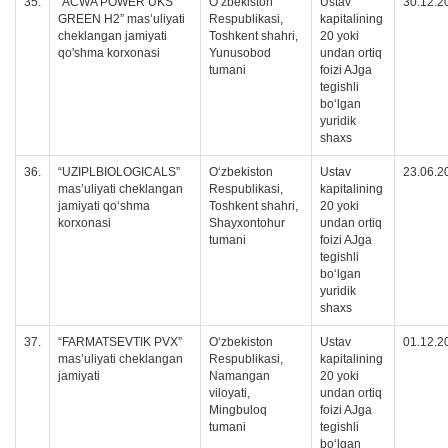
35.
“ACWA POWER UKS
O‘zbekiston
Ustav
30.12.2
GREEN H2” mas’uliyati
Respublikasi,
kapitalining
cheklangan jamiyati
Toshkent shahri,
20 yoki
qo'shma korxonasi
Yunusobod
undan ortiq
tumani
foizi AJga
tegishli
boʻlgan
yuridik
shaxs
36.
“UZIPLBIOLOGICALS”
O‘zbekiston
Ustav
23.06.2
mas’uliyati cheklangan
Respublikasi,
kapitalining
jamiyati qoʻshma
Toshkent shahri,
20 yoki
korxonasi
Shayxontohur
undan ortiq
tumani
foizi AJga
tegishli
boʻlgan
yuridik
shaxs
37.
“FARMATSEVTIK PVX”
Oʻzbekiston
Ustav
01.12.2
masʼuliyati cheklangan
Respublikasi,
kapitalining
jamiyati
Namangan
20 yoki
viloyati,
undan ortiq
Mingbuloq
foizi AJga
tumani
tegishli
boʻlgan