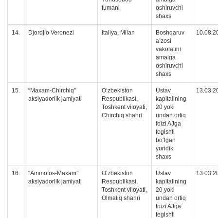
tumani
oshiruvchi
shaxs
14.
Djordjio Veronezi
Italiya, Milan
Boshqaruv
10.08.2
a’zosi
vakolatini
amalga
oshiruvchi
shaxs
15.
“Maxam-Chirchiq”
Oʻzbekiston
Ustav
13.03.2
aksiyadorlik jamiyati
Respublikasi,
kapitalining
Toshkent viloyati,
20 yoki
Chirchiq shahri
undan ortiq
foizi AJga
tegishli
boʻlgan
yuridik
shaxs
16.
“Ammofos-Maxam”
Oʻzbekiston
Ustav
13.03.2
aksiyadorlik jamiyati
Respublikasi,
kapitalining
Toshkent viloyati,
20 yoki
Olmaliq shahri
undan ortiq
foizi AJga
tegishli