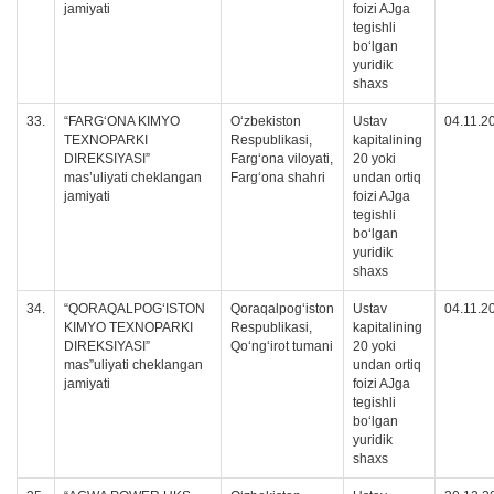
jamiyati
foizi AJga
tegishli
boʻlgan
yuridik
shaxs
33.
“FARG‘ONA KIMYO
O‘zbekiston
Ustav
04.11.2
TEXNOPARKI
Respublikasi,
kapitalining
DIREKSIYASI”
Fargʻona viloyati,
20 yoki
mas’uliyati cheklangan
Fargʻona shahri
undan ortiq
jamiyati
foizi AJga
tegishli
boʻlgan
yuridik
shaxs
34.
“QORAQALPOG‘ISTON
Qoraqalpogʻiston
Ustav
04.11.2
KIMYO TEXNOPARKI
Respublikasi,
kapitalining
DIREKSIYASI”
Qoʻngʻirot tumani
20 yoki
mas”uliyati cheklangan
undan ortiq
jamiyati
foizi AJga
tegishli
boʻlgan
yuridik
shaxs