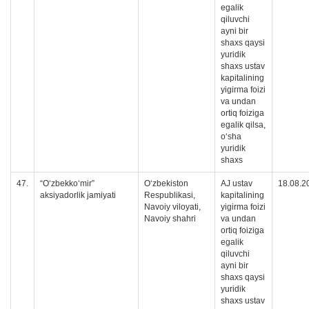
egalik
qiluvchi
ayni bir
shaxs qaysi
yuridik
shaxs ustav
kapitalining
yigirma foizi
va undan
ortiq foiziga
egalik qilsa,
oʻsha
yuridik
shaxs
47.
“O‘zbekko‘mir”
O‘zbekiston
AJ ustav
18.08.2
aksiyadorlik jamiyati
Respublikasi,
kapitalining
Navoiy viloyati,
yigirma foizi
Navoiy shahri
va undan
ortiq foiziga
egalik
qiluvchi
ayni bir
shaxs qaysi
yuridik
shaxs ustav