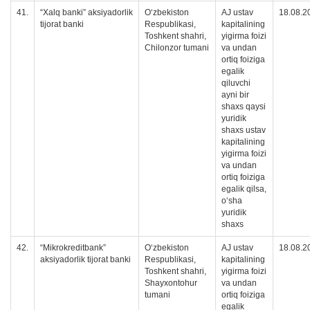
41.
“Xalq banki” aksiyadorlik
O‘zbekiston
AJ ustav
18.08.2
tijorat banki
Respublikasi,
kapitalining
Toshkent shahri,
yigirma foizi
Chilonzor tumani
va undan
ortiq foiziga
egalik
qiluvchi
ayni bir
shaxs qaysi
yuridik
shaxs ustav
kapitalining
yigirma foizi
va undan
ortiq foiziga
egalik qilsa,
oʻsha
yuridik
shaxs
42.
“Mikrokreditbank”
O‘zbekiston
AJ ustav
18.08.2
aksiyadorlik tijorat banki
Respublikasi,
kapitalining
Toshkent shahri,
yigirma foizi
Shayxontohur
va undan
tumani
ortiq foiziga
egalik