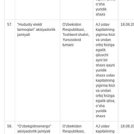
oʻsha
yuridik
shaxs
57.
“Hududiy elektr
O'zbekiston
AJ ustav
18.08.2
tarmoqlari” aksiyadorlik
Respublikasi,
kapitalining
jamiyati
Toshkent shahri,
yigirma foizi
Yunusobod
va undan
tumani
ortiq foiziga
egalik
qiluvchi
ayni bir
shaxs qaysi
yuridik
shaxs ustav
kapitalining
yigirma foizi
va undan
ortiq foiziga
egalik qilsa,
oʻsha
yuridik
shaxs
58.
“O‘zbekgidroenergo”
O‘zbekiston
AJ ustav
18.08.2
aksiyadorlik jamiyati
Respublikasi,
kapitalining