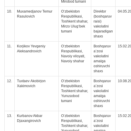
Mirobod tumani
10.
Muxamedjanov Temur
Oʻzbekiston
Direktor
04.05.2
Rasulovich
Respublikasi,
(boshqaruv
Toshkent shahar,
raisi)
Mirzo Ulug‘bek
vakolatini
tumani
bajaradigan
shaxs
11.
Korjikov Yevgeniy
Oʻzbekiston
Boshqaruv
15.02.2
Аleksandrovich
Respublikasi,
a’zosi
Navoiy viloyati,
vakolatini
Navoiy shahar
amalga
oshiruvchi
shaxs
12.
Tuxtaev Аkobirjon
Oʻzbekiston
Boshqaruv
10.08.2
Xakimovich
Respublikasi,
a’zosi
Toshkent shahar,
vakolatini
Yunusobod
amalga
tumani
oshiruvchi
shaxs
13.
Kurbanov Akbar
Oʻzbekiston
Boshqaruv
15.02.2
Djaxangirovich
Respublikasi,
a’zosi
Toshkent shahar,
vakolatini
Yunusobod
amalga