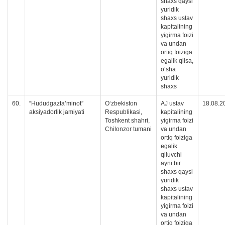
shaxs qaysi
yuridik
shaxs ustav
kapitalining
yigirma foizi
va undan
ortiq foiziga
egalik qilsa,
oʻsha
yuridik
shaxs
60.
“Hududgazta’minot”
O‘zbekiston
AJ ustav
18.08.2
aksiyadorlik jamiyati
Respublikasi,
kapitalining
Toshkent shahri,
yigirma foizi
Chilonzor tumani
va undan
ortiq foiziga
egalik
qiluvchi
ayni bir
shaxs qaysi
yuridik
shaxs ustav
kapitalining
yigirma foizi
va undan
ortiq foiziga