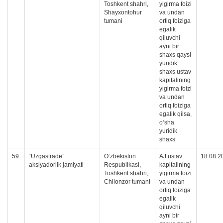
Toshkent shahri,
yigirma foizi
Shayxontohur
va undan
tumani
ortiq foiziga
egalik
qiluvchi
ayni bir
shaxs qaysi
yuridik
shaxs ustav
kapitalining
yigirma foizi
va undan
ortiq foiziga
egalik qilsa,
oʻsha
yuridik
shaxs
59.
“Uzgastrade”
O‘zbekiston
AJ ustav
18.08.2
aksiyadorlik jamiyati
Respublikasi,
kapitalining
Toshkent shahri,
yigirma foizi
Chilonzor tumani
va undan
ortiq foiziga
egalik
qiluvchi
ayni bir