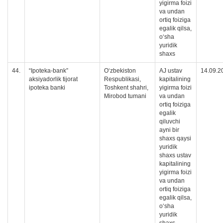
yigirma foizi
va undan
ortiq foiziga
egalik qilsa,
oʻsha
yuridik
shaxs
44.
“Ipoteka-bank”
O‘zbekiston
AJ ustav
14.09.2
aksiyadorlik tijorat
Respublikasi,
kapitalining
ipoteka banki
Toshkent shahri,
yigirma foizi
Mirobod tumani
va undan
ortiq foiziga
egalik
qiluvchi
ayni bir
shaxs qaysi
yuridik
shaxs ustav
kapitalining
yigirma foizi
va undan
ortiq foiziga
egalik qilsa,
oʻsha
yuridik