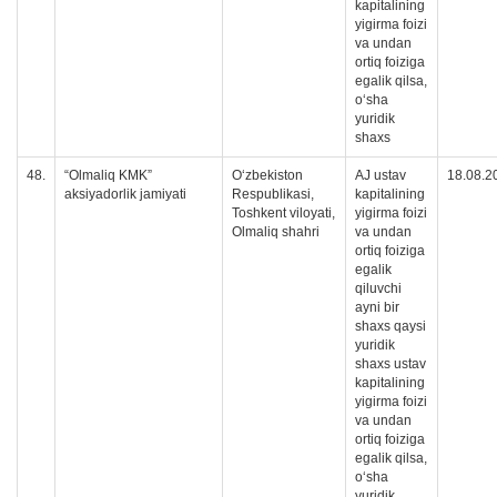
kapitalining
yigirma foizi
va undan
ortiq foiziga
egalik qilsa,
oʻsha
yuridik
shaxs
48.
“Olmaliq KMK”
O‘zbekiston
AJ ustav
18.08.2
aksiyadorlik jamiyati
Respublikasi,
kapitalining
Toshkent viloyati,
yigirma foizi
Olmaliq shahri
va undan
ortiq foiziga
egalik
qiluvchi
ayni bir
shaxs qaysi
yuridik
shaxs ustav
kapitalining
yigirma foizi
va undan
ortiq foiziga
egalik qilsa,
oʻsha
yuridik