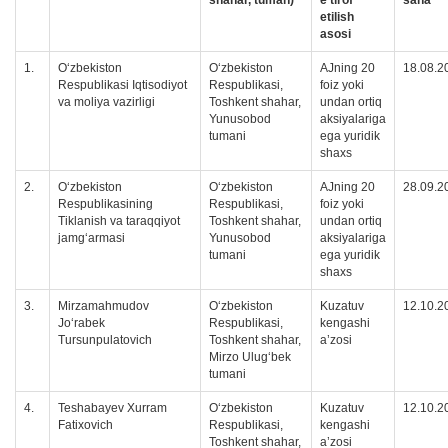
shahar, tuman)
e’tirof
sana
etilish
asosi
1.
O‘zbekiston
O‘zbekiston
АJning 20
18.08.2
Respublikasi Iqtisodiyot
Respublikasi,
foiz yoki
va moliya vazirligi
Toshkent shahar,
undan ortiq
Yunusobod
aksiyalariga
tumani
ega yuridik
shaxs
2.
O‘zbekiston
O‘zbekiston
АJning 20
28.09.2
Respublikasining
Respublikasi,
foiz yoki
Tiklanish va taraqqiyot
Toshkent shahar,
undan ortiq
jamg‘armasi
Yunusobod
aksiyalariga
tumani
ega yuridik
shaxs
3.
Mirzamahmudov
O‘zbekiston
Kuzatuv
12.10.2
Jo‘rabek
Respublikasi,
kengashi
Tursunpulatovich
Toshkent shahar,
a’zosi
Mirzo Ulug‘bek
tumani
4.
Teshabayev Xurram
O‘zbekiston
Kuzatuv
12.10.2
Fatixovich
Respublikasi,
kengashi
Toshkent shahar,
a’zosi