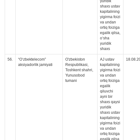
yuridik
shaxs ustav
kapitalining
yigirma foizi
va undan
ortiq foiziga
egalik qilsa,
oʻsha
yuridik
shaxs
56.
“O‘zbektelecom”
O'zbekiston
AJ ustav
18.08.2
aksiyadorlik jamiyati
Respublikasi,
kapitalining
Toshkent shahri,
yigirma foizi
Yunusobod
va undan
tumani
ortiq foiziga
egalik
qiluvchi
ayni bir
shaxs qaysi
yuridik
shaxs ustav
kapitalining
yigirma foizi
va undan
ortiq foiziga
egalik qilsa,