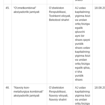
shaxs
45.
“O‘zmetkombinat”
O‘zbekiston
AJ ustav
18.08.2
aksiyadorlik jamiyati
Respublikasi,
kapitalining
Toshkent viloyati,
yigirma foizi
Bekobod shahri
va undan
ortiq foiziga
egalik
qiluvchi
ayni bir
shaxs qaysi
yuridik
shaxs ustav
kapitalining
yigirma foizi
va undan
ortiq foiziga
egalik qilsa,
oʻsha
yuridik
shaxs
46.
“Navoiy kon-
O‘zbekiston
AJ ustav
18.08.2
metallurgiya kombinati”
Respublikasi,
kapitalining
aksiyadorlik jamiyati
Navoiy viloyati,
yigirma foizi
Navoiy shahri
va undan
ortiq foiziga