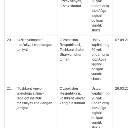
Jizzax viloyati,
20 yoki
Jizzax shahar
undan ortiq
foizi AJga
tegishli
boʻlgan
yuridik
shaxs
20.
“Uzkimyoimpeks”
Oʻzbekiston
Ustav
07.09.2
masʼuliyati cheklangan
Respublikasi,
kapitalining
jamiyati
Toshkent shahri,
20 yoki
Shayxontohur
undan ortiq
tumani
foizi AJga
tegishli
boʻlgan
yuridik
shaxs
21.
“Toshkent kimyo
Oʻzbekiston
Ustav
29.03.2
texnologiya ilmiy-
Respublikasi,
kapitalining
tadqiqot instituti”
Toshkent viloyati,
20 yoki
mas’uliyati cheklangan
Zangiota tumani
undan ortiq
jamiyati
foizi AJga
tegishli
boʻlgan
yuridik
shaxs