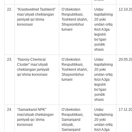
22.
“Krastsvetmet Tashkent”
Oʻzbekiston
Ustav
12.10.2
mas’uliyati cheklangan
Respublikasi,
kapitalining
jamiyati qoʻshma
Toshkent shahri,
20 yoki
korxonasi
Shayxontohur
undan ortiq
tumani
foizi AJga
tegishli
boʻlgan
yuridik
shaxs
23.
“Navoiy Chemical
Oʻzbekiston
Ustav
20.05.2
Cluster” mas’uliyati
Respublikasi,
kapitalining
cheklangan jamiyati
Toshkent shahri,
20 yoki
qoʻshma korxonasi
Shayxontohur
undan ortiq
tumani
foizi AJga
tegishli
boʻlgan
yuridik
shaxs
24.
“Samarkand NPK”
Oʻzbekiston
Ustav
17.11.2
mas'uliyati cheklangan
Respublikasi,
kapitalining
jamiyati qo`shma
Samarqand
20 yoki
korxonasi
viloyati,
undan ortiq
Samarqand
foizi AJga