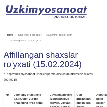
Home
Korporativ boshqaruv
Ma'lumotni oshkor qilish
Affillangan shaxslar ro'yxati
Affillangan shaxslar
ro'yxati (15.02.2024)
https://uzkimyosanoat.uz/oz/corporate/disclosure/affiliates/affiliates-
20240215
№
Jismoniy shaxsning
Joylashgan yeri
Ular
Asos(la
F.I.Sh. yoki yuridik
(yashash joyi)
affillangan
sodir
shaxsning to‘liq nomi
(davlat, viloyat,
shaxs deb
etilgan