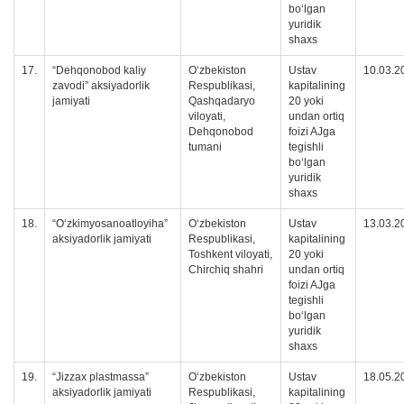
boʻlgan
yuridik
shaxs
17.
“Dehqonobod kaliy
Oʻzbekiston
Ustav
10.03.2
zavodi” aksiyadorlik
Respublikasi,
kapitalining
jamiyati
Qashqadaryo
20 yoki
viloyati,
undan ortiq
Dehqonobod
foizi AJga
tumani
tegishli
boʻlgan
yuridik
shaxs
18.
“Oʻzkimyosanoatloyiha”
Oʻzbekiston
Ustav
13.03.2
aksiyadorlik jamiyati
Respublikasi,
kapitalining
Toshkent viloyati,
20 yoki
Chirchiq shahri
undan ortiq
foizi AJga
tegishli
boʻlgan
yuridik
shaxs
19.
“Jizzax plastmassa”
O‘zbekiston
Ustav
18.05.2
aksiyadorlik jamiyati
Respublikasi,
kapitalining