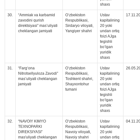
shaxs
30.
“Аmmiak va karbamid
Oʻzbekiston
Ustav
17.11.2
zavodini qurish
Respublikasi,
kapitalining
direktsiyasi” mas’uliyati
Sirdaryo viloyati,
20 yoki
cheklangan jamiyati
Yangiyer shahri
undan ortiq
foizi AJga
tegishli
boʻlgan
yuridik
shaxs
31.
“Farg‘ona
O‘zbekiston
Ustav
26.05.2
Nitrotsellyuloza Zavodi”
Respublikasi,
kapitalining
mas’uliyati cheklangan
Toshkent shahri,
20 yoki
jamiyati
Shayxontohur
undan ortiq
tumani
foizi AJga
tegishli
boʻlgan
yuridik
shaxs
32.
“NAVOIY KIMYO
O‘zbekiston
Ustav
04.11.2
TEXNOPARKI
Respublikasi,
kapitalining
DIREKSIYASI”
Navoiy viloyati,
20 yoki
mas'uliyati cheklangan
Navoiy shahri
undan ortiq