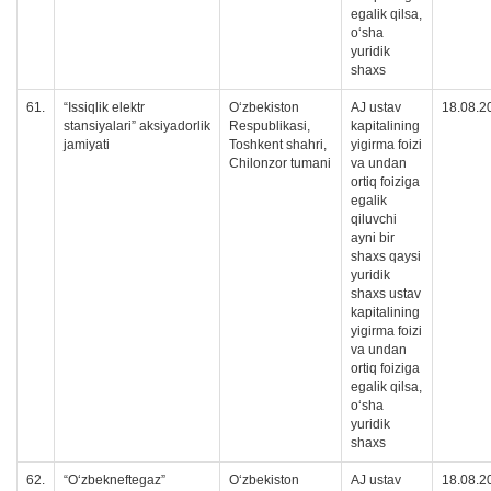
egalik qilsa,
oʻsha
yuridik
shaxs
61.
“Issiqlik elеktr
O‘zbekiston
AJ ustav
18.08.2
stansiyalari” aksiyadorlik
Respublikasi,
kapitalining
jamiyati
Toshkent shahri,
yigirma foizi
Chilonzor tumani
va undan
ortiq foiziga
egalik
qiluvchi
ayni bir
shaxs qaysi
yuridik
shaxs ustav
kapitalining
yigirma foizi
va undan
ortiq foiziga
egalik qilsa,
oʻsha
yuridik
shaxs
62.
“O‘zbekneftegaz”
O‘zbekiston
AJ ustav
18.08.2