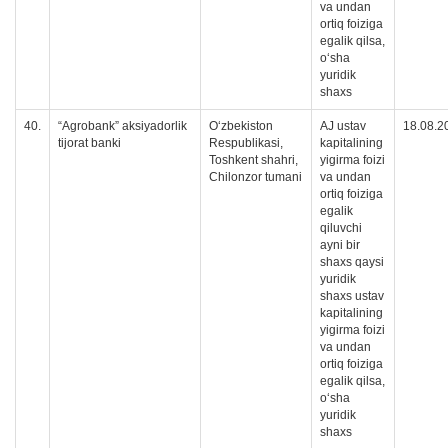
va undan
ortiq foiziga
egalik qilsa,
oʻsha
yuridik
shaxs
40.
“Agrobank” aksiyadorlik
O‘zbekiston
AJ ustav
18.08.2
tijorat banki
Respublikasi,
kapitalining
Toshkent shahri,
yigirma foizi
Chilonzor tumani
va undan
ortiq foiziga
egalik
qiluvchi
ayni bir
shaxs qaysi
yuridik
shaxs ustav
kapitalining
yigirma foizi
va undan
ortiq foiziga
egalik qilsa,
oʻsha
yuridik
shaxs