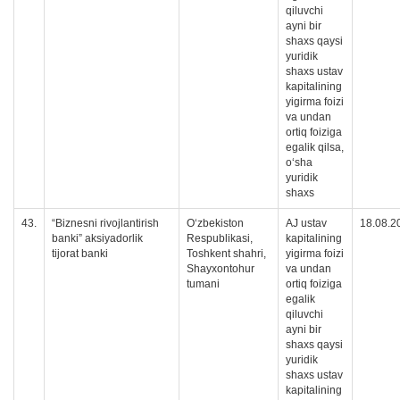
qiluvchi
ayni bir
shaxs qaysi
yuridik
shaxs ustav
kapitalining
yigirma foizi
va undan
ortiq foiziga
egalik qilsa,
oʻsha
yuridik
shaxs
43.
“Biznesni rivojlantirish
O‘zbekiston
AJ ustav
18.08.2
banki” aksiyadorlik
Respublikasi,
kapitalining
tijorat banki
Toshkent shahri,
yigirma foizi
Shayxontohur
va undan
tumani
ortiq foiziga
egalik
qiluvchi
ayni bir
shaxs qaysi
yuridik
shaxs ustav
kapitalining