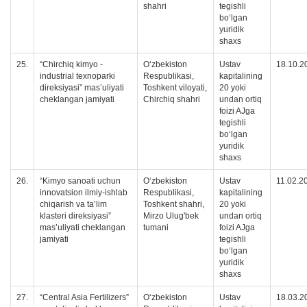
shahri
tegishli
boʻlgan
yuridik
shaxs
25.
“Chirchiq kimyo -
O‘zbekiston
Ustav
18.10.2
industrial texnoparki
Respublikasi,
kapitalining
direksiyasi” mas’uliyati
Toshkent viloyati,
20 yoki
cheklangan jamiyati
Chirchiq shahri
undan ortiq
foizi AJga
tegishli
boʻlgan
yuridik
shaxs
26.
“Kimyo sanoati uchun
Oʻzbekiston
Ustav
11.02.2
innovatsion ilmiy-ishlab
Respublikasi,
kapitalining
chiqarish va ta’lim
Toshkent shahri,
20 yoki
klasteri direksiyasi”
Mirzo Ulug'bek
undan ortiq
mas’uliyati cheklangan
tumani
foizi AJga
jamiyati
tegishli
boʻlgan
yuridik
shaxs
27.
“Central Asia Fertilizers”
O‘zbekiston
Ustav
18.03.2