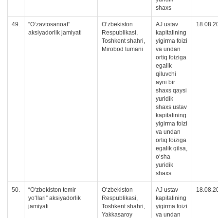
shaxs
49.
“O‘zavtosanoat”
O‘zbekiston
AJ ustav
18.08.2
aksiyadorlik jamiyati
Respublikasi,
kapitalining
Toshkent shahri,
yigirma foizi
Mirobod tumani
va undan
ortiq foiziga
egalik
qiluvchi
ayni bir
shaxs qaysi
yuridik
shaxs ustav
kapitalining
yigirma foizi
va undan
ortiq foiziga
egalik qilsa,
oʻsha
yuridik
shaxs
50.
“O‘zbekiston temir
O‘zbekiston
AJ ustav
18.08.2
yo‘llari” aksiyadorlik
Respublikasi,
kapitalining
jamiyati
Toshkent shahri,
yigirma foizi
Yakkasaroy
va undan