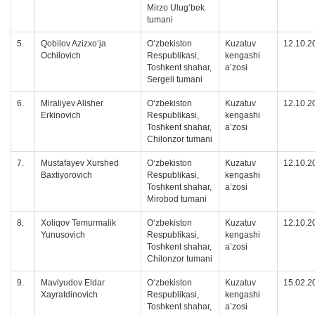
Mirzo Ulug‘bek
tumani
5.
Qobilov Azizxoʻja
O‘zbekiston
Kuzatuv
12.10.2
Ochilovich
Respublikasi,
kengashi
Toshkent shahar,
a’zosi
Sergeli tumani
6.
Miraliyev Alisher
O‘zbekiston
Kuzatuv
12.10.2
Erkinovich
Respublikasi,
kengashi
Toshkent shahar,
a’zosi
Chilonzor tumani
7.
Mustafayev Xurshed
O‘zbekiston
Kuzatuv
12.10.2
Baxtiyorovich
Respublikasi,
kengashi
Toshkent shahar,
a’zosi
Mirobod tumani
8.
Xoliqov Temurmalik
O‘zbekiston
Kuzatuv
12.10.2
Yunusovich
Respublikasi,
kengashi
Toshkent shahar,
a’zosi
Chilonzor tumani
9.
Mavlyudov Eldar
O‘zbekiston
Kuzatuv
15.02.2
Xayratdinovich
Respublikasi,
kengashi
Toshkent shahar,
a’zosi