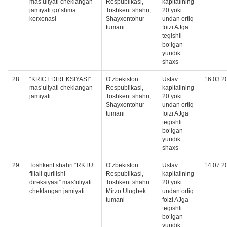
mas’uliyati cheklangan
Respublikasi,
kapitalining
jamiyati qo‘shma
Toshkent shahri,
20 yoki
korxonasi
Shayxontohur
undan ortiq
tumani
foizi AJga
tegishli
boʻlgan
yuridik
shaxs
28.
“KRICT DIREKSIYASI”
O‘zbekiston
Ustav
16.03.2
mas’uliyati cheklangan
Respublikasi,
kapitalining
jamiyati
Toshkent shahri,
20 yoki
Shayxontohur
undan ortiq
tumani
foizi AJga
tegishli
boʻlgan
yuridik
shaxs
29.
Toshkent shahri “RKTU
O‘zbekiston
Ustav
14.07.2
filiali qurilishi
Respublikasi,
kapitalining
direksiyasi” mas’uliyati
Toshkent shahri
20 yoki
cheklangan jamiyati
Mirzo Ulugbek
undan ortiq
tumani
foizi AJga
tegishli
boʻlgan
yuridik