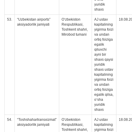
yuridik
shaxs
53.
“Uzbekistan airports”
O‘zbekiston
AJ ustav
18.08.2
aksiyadorlik jamiyati
Respublikasi,
kapitalining
Toshkent shahri,
yigirma foizi
Mirobod tumani
va undan
ortiq foiziga
egalik
qiluvchi
ayni bir
shaxs qaysi
yuridik
shaxs ustav
kapitalining
yigirma foizi
va undan
ortiq foiziga
egalik qilsa,
oʻsha
yuridik
shaxs
54.
“Toshshahartransxizmat”
O‘zbekiston
AJ ustav
18.08.2
aksiyadorlik jamiyati
Respublikasi,
kapitalining
Toshkent shahri,
yigirma foizi