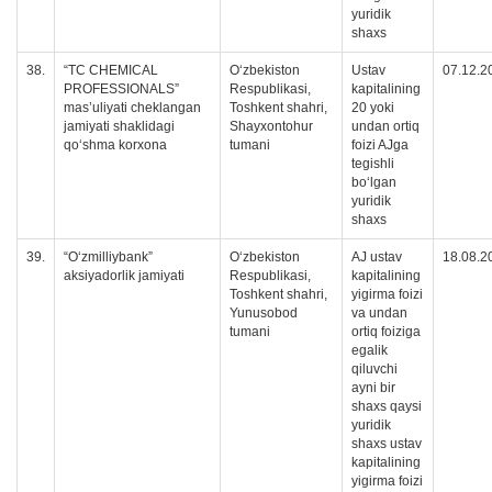
yuridik
shaxs
38.
“TC CHEMICAL
O‘zbekiston
Ustav
07.12.2
PROFESSIONALS”
Respublikasi,
kapitalining
mas’uliyati cheklangan
Toshkent shahri,
20 yoki
jamiyati shaklidagi
Shayxontohur
undan ortiq
qo‘shma korxona
tumani
foizi AJga
tegishli
boʻlgan
yuridik
shaxs
39.
“O‘zmilliybank”
O‘zbekiston
AJ ustav
18.08.2
aksiyadorlik jamiyati
Respublikasi,
kapitalining
Toshkent shahri,
yigirma foizi
Yunusobod
va undan
tumani
ortiq foiziga
egalik
qiluvchi
ayni bir
shaxs qaysi
yuridik
shaxs ustav
kapitalining
yigirma foizi