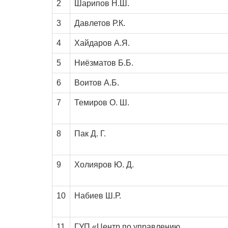
2
Шарипов Н.Ш.
3
Давлетов Р.К.
4
Хайдаров А.Я.
5
Ниёзматов Б.Б.
6
Воитов А.Б.
7
Темиров О. Ш.
8
Пак Д. Г.
9
Холияров Ю. Д.
10
Набиев Ш.Р.
11
ГУП «Центр по управлению