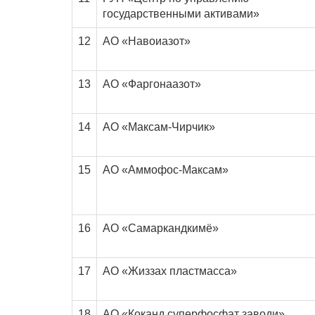
государственными активами»
12
АО «Навоиазот»
13
АО «Фаргонаазот»
14
АО «Максам-Чирчик»
15
АО «Аммофос-Максам»
16
АО «Самаркандкимё»
17
АО «Жиззах пластмасса»
18
АО «Коканд суперфосфат заводи»