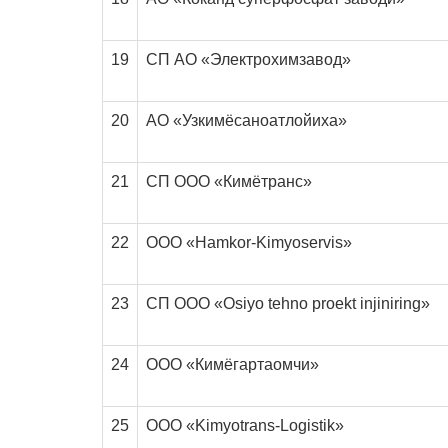
19
СП АО «Электрохимзавод»
20
АО «Узкимёсаноатлойиха»
21
СП ООО «Кимётранс»
22
ООО «Hamkor-Kimyoservis»
23
СП ООО «Osiyo tehno proekt injiniring»
24
ООО «Кимёгартаомчи»
25
ООО «Kimyotrans-Logistik»