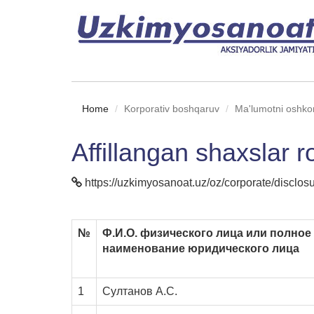
Home
Korporativ boshqaruv
Ma'lumotni oshkor
Affillangan shaxslar r
https://uzkimyosanoat.uz/oz/corporate/disclosur
№
Ф.И.О. физического лица или полное
наименование юридического лица
1
Султанов А.С.