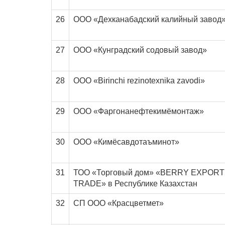
26
ООО «Дехканабадский калийный завод
27
ООО «Кунградский содовый завод»
28
ООО «Birinchi rezinotexnika zavodi»
29
ООО «Фаргонанефтекимёмонтаж»
30
ООО «Кимёсавдотаъминот»
31
ТОО «Торговый дом» «BERRY EXPORT
TRADE» в Республике Казахстан
32
СП ООО «Красцветмет»