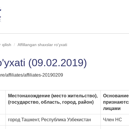
 qilish
Affillangan shaxslar ro'yxati
o'yxati (09.02.2019)
e/affiliates/affiliates-20190209
Местонахождение (место жительство),
Основание,
(государство, область, город, район)
признаютс
лицами
город Ташкент, Республика Узбекистан
Член НС