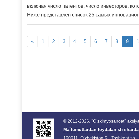
включая число патентов, число инвесторов, ко
Ниже представлен список 25 самых инновацион
«
1
2
3
4
5
6
7
8
9
© 2012-2026, "O'zkimyosanoat" aksiyad
Ma`lumotlardan foydalanish shartla
100011, O'zbekiston R., Toshkent sh., 