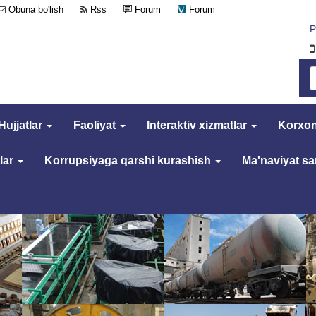
Obuna bo'lish
Rss
Forum
Forum
Р
Hujjatlar
Faoliyat
Interaktiv xizmatlar
Korxon
lar
Korrupsiyaga qarshi kurashish
Ma'naviyat s