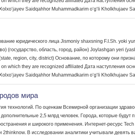
use on which they are recognized affiliated Дата наступления ос
xo‘jayev Saidqahhor Muhammadkarim o‘g‘li Kholkhujaev Sai
ие юридического лица Jismoniy shaxsning F.I.Sh. yoki yuridik
) (государство, область, город, район) Joylashgan yeri (yashas
son (state, region, city, district) Основание, по которому он
use on which they are recognized affiliated Дата наступления ос
xo‘jayev Saidqahhor Muhammadkarim o‘g‘li Kholkhujaev Sai
ородов мира
тия технологий. По оценкам Всемирной организации здраво
о дополнительные 2,5 млрд человек. Города, которые будут
ространения и широкого применения. Интернет-ресурс Tech
 2thinknow. В исследовании аналитики учитывали девять в