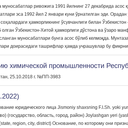
а муносабатлар ривожига 1991 йилнинг 27 декабрида асос қ
тлари эса 1992 йил 2 январи куни ўрнатилган эди. Орадан 
 соҳалардаги ҳамкорликнинг ўсувчанлиги билан Ўзбекистон
 олган Ўзбекистон-Хитой ҳамкорлиги дўстона ва ўзаро манф
сланган муносабатлари бунга асос бўлиб келмоқда. Мунтаза
лари доирасидаги ташрифлар ҳамда учрашувлар бу фикрнин
тию химической промышленности Респуб
ан, 25.10.2018 г. №ПП-3983
5.2022)
ие юридического лица Jismoniy shaxsning F.I.Sh. yoki yuridik
) (государство, область, город, район) Joylashgan yeri (yashas
son (state, region, city, district) Основание, по которому он