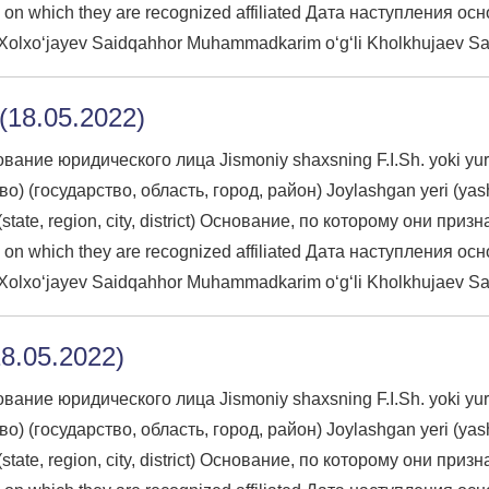
use on which they are recognized affiliated Дата наступления ос
xo‘jayev Saidqahhor Muhammadkarim o‘g‘li Kholkhujaev Sai
18.05.2022)
ие юридического лица Jismoniy shaxsning F.I.Sh. yoki yuridik
) (государство, область, город, район) Joylashgan yeri (yashas
son (state, region, city, district) Основание, по которому он
use on which they are recognized affiliated Дата наступления ос
xo‘jayev Saidqahhor Muhammadkarim o‘g‘li Kholkhujaev Sai
8.05.2022)
ие юридического лица Jismoniy shaxsning F.I.Sh. yoki yuridik
) (государство, область, город, район) Joylashgan yeri (yashas
son (state, region, city, district) Основание, по которому он