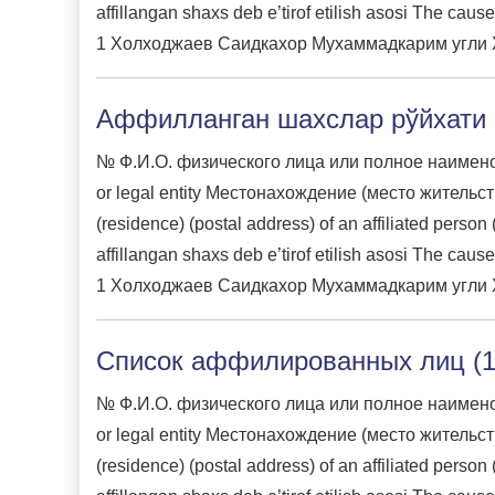
affillangan shaxs deb e’tirof etilish asosi The ca
1 Холходжаев Саидкахор Мухаммадкарим угли Xol
Аффилланган шахслар рўйхати (
№ Ф.И.О. физического лица или полное наименован
or legal entity Местонахождение (место жительство
(residence) (postal address) of an affiliated per
affillangan shaxs deb e’tirof etilish asosi The ca
1 Холходжаев Саидкахор Мухаммадкарим угли Xol
Список аффилированных лиц (1
№ Ф.И.О. физического лица или полное наименован
or legal entity Местонахождение (место жительство
(residence) (postal address) of an affiliated per