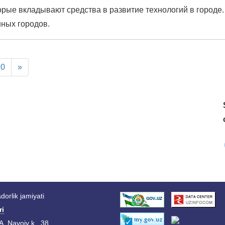
торые вкладывают средства в развитие технологий в городе
ных городов.
10
»
orlik jamiyati
ri
A. Navoiy k., 38