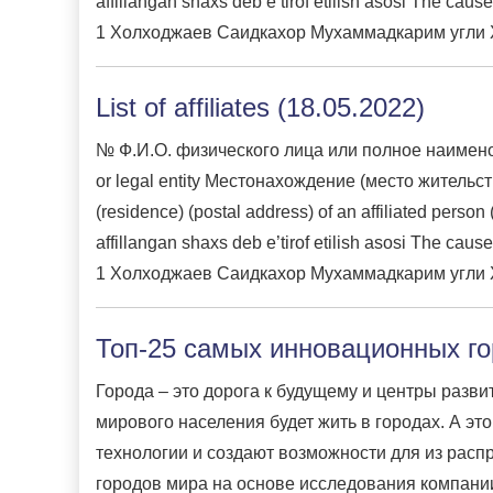
affillangan shaxs deb e’tirof etilish asosi The ca
1 Холходжаев Саидкахор Мухаммадкарим угли Xol
List of affiliates (18.05.2022)
№ Ф.И.О. физического лица или полное наименован
or legal entity Местонахождение (место жительство
(residence) (postal address) of an affiliated per
affillangan shaxs deb e’tirof etilish asosi The ca
1 Холходжаев Саидкахор Мухаммадкарим угли Xol
Топ-25 самых инновационных г
Города – это дорога к будущему и центры разви
мирового населения будет жить в городах. А эт
технологии и создают возможности для из расп
городов мира на основе исследования компании