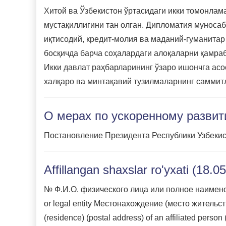
Хитой ва Ўзбекистон ўртасидаги икки томонлам
мустақиллигини тан олган. Дипломатия муносаба
иқтисодий, кредит-молия ва маданий-гуманитар
босқичда барча соҳалардаги алоқаларни қамраб
Икки давлат раҳбарларининг ўзаро ишончга асо
халқаро ва минтақавий тузилмаларнинг саммит
О мерах по ускоренному разви
Постановление Президента Республики Узбекист
Affillangan shaxslar ro'yxati (18.0
№ Ф.И.О. физического лица или полное наименован
or legal entity Местонахождение (место жительство
(residence) (postal address) of an affiliated per