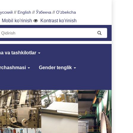
усский
//
English
//
Ўзбекча
//
O'zbekcha
Mobil ko'rinish
Kontrast ko'rinish
a va tashkilotlar
archashmasi
Gender tenglik