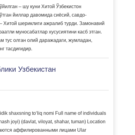
ўйилган – шу куни Хитой Ўзбекистон
ўтган йиллар давомида сиёсий, савдо-
 – Хитой шериклиги ажралиб турди. Замонавий
аатли муносабатлар хусусиятини касб этган.
м тус олган олий даражадаги, жумладан,
г тасдиғидир.
лики Узбекистан
 shaxsning to‘liq nomi Full name of individuals
h joyi) (davlat, viloyat, shahar, tuman) Location
и признаются аффилированными лицами Ular