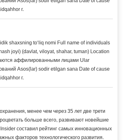
нований Asos(lar) sodir etilgan sana Date of cause
dqahhor г.
 shaxsning to‘liq nomi Full name of individuals
h joyi) (davlat, viloyat, shahar, tuman) Location
и признаются аффилированными лицами Ular
нований Asos(lar) sodir etilgan sana Date of cause
dqahhor г.
охранения, менее чем через 35 лет две трети
 процветать больше всего, развивают новейшие
 Insider составил рейтинг самых инновационных
ажных факторов технологического развития.