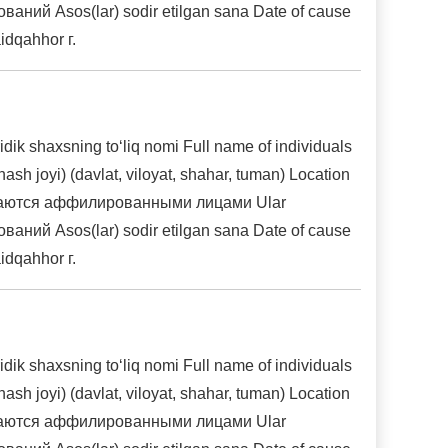
нований Asos(lar) sodir etilgan sana Date of cause
dqahhor г.
 shaxsning to‘liq nomi Full name of individuals
h joyi) (davlat, viloyat, shahar, tuman) Location
и признаются аффилированными лицами Ular
нований Asos(lar) sodir etilgan sana Date of cause
dqahhor г.
 shaxsning to‘liq nomi Full name of individuals
h joyi) (davlat, viloyat, shahar, tuman) Location
и признаются аффилированными лицами Ular