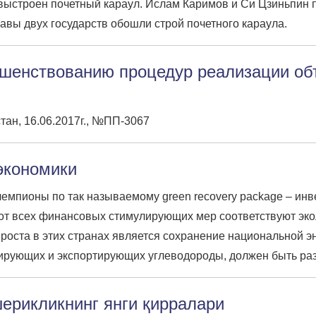
 выстроен почетный караул. Ислам Каримов и Си Цзиньпин 
авы двух государств обошли строй почетного караула.
шенствованию процедур реализации объ
ан, 16.06.2017г., №ПП-3067
экономики
емпионы по так называемому green recovery package – инв
% от всех финансовых стимулирующих мер соответствуют эко
роста в этих странах является сохранение национальной э
ртирующих и экспортирующих углеводороды, должен быть ра
шерикликнинг янги қирралари