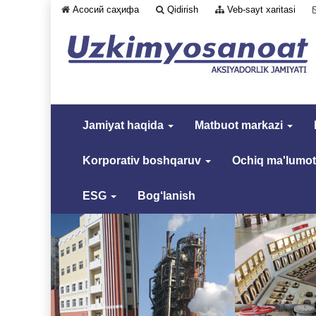
Асосий саҳифа
Qidirish
Veb-sayt xaritasi
Jamiyat haqida
Matbuot markazi
Korporativ boshqaruv
Ochiq ma'lumot
ESG
Bog‘lanish