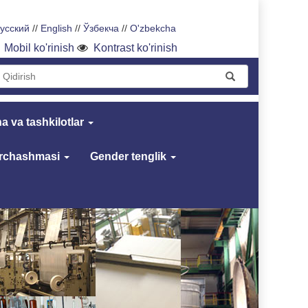
усский
//
English
//
Ўзбекча
//
O'zbekcha
Mobil ko'rinish
Kontrast ko'rinish
a va tashkilotlar
archashmasi
Gender tenglik