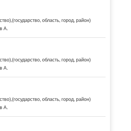
о),(государство, область, город, район)
в А.
о),(государство, область, город, район)
в А.
о),(государство, область, город, район)
в А.