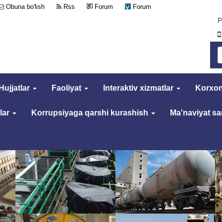
Obuna bo'lish
Rss
Forum
Forum
Р
Hujjatlar
Faoliyat
Interaktiv xizmatlar
Korxon
lar
Korrupsiyaga qarshi kurashish
Ma'naviyat s