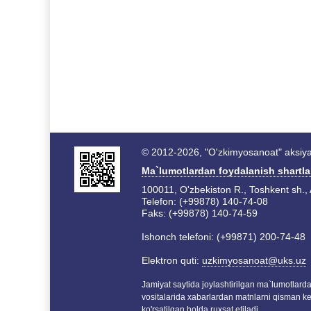
© 2012-2026, "O'zkimyosanoat" aksiyad
Ma`lumotlardan foydalanish shartla
100011, O'zbekiston R., Toshkent sh., 
Telefon: (+99878) 140-74-08
Faks: (+99878) 140-74-59
Ishonch telefoni: (+99871) 200-74-48
Elektron quti:
uzkimyosanoat@uks.uz
Jamiyat saytida joylashtirilgan ma`lumotlar
vositalarida xabarlardan matnlarni qisman k
ko'rsatilgan holda ruxsat etiladi.