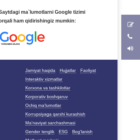
Saytdagi ma`lumotlarni Google tizimi
orqali ham qidirishingiz mumkin:
Jamiyat haqida
Hujjatlar
Faoliyat
Interaktiv xizmatlar
Korxona va tashkilotlar
Korporativ boshqaruv
Ochiq ma'lumotlar
Korrupsiyaga qarshi kurashish
Ma'naviyat sarchashmasi
Gender tenglik
ESG
Bog‘lanish