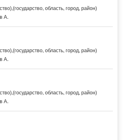
о),(государство, область, город, район)
в А.
о),(государство, область, город, район)
в А.
о),(государство, область, город, район)
в А.