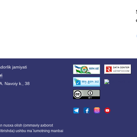
orlik jamiyati
ri
A. Navoiy k., 38
dan nusxa olish (ommaviy axborot
eltirishda) ushbu ma`lumotning manbai