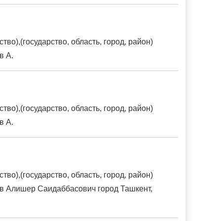
о),(государство, область, город, район)
в А.
о),(государство, область, город, район)
в А.
о),(государство, область, город, район)
в Алишер Саидаббасович город Ташкент,