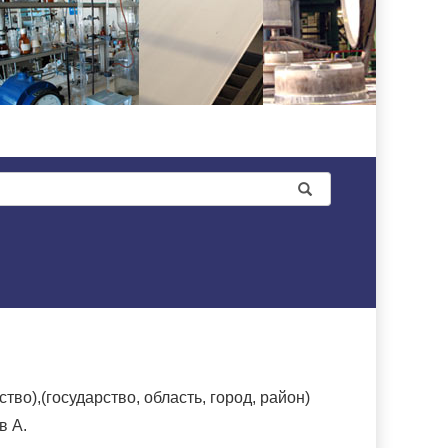
о),(государство, область, город, район)
в А.