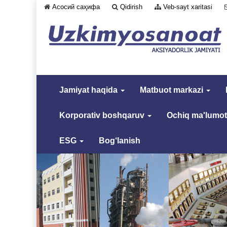
Асосий саҳифа
Qidirish
Veb-sayt xaritasi
Jamiyat haqida
Matbuot markazi
Korporativ boshqaruv
Ochiq ma'lumot
ESG
Bog‘lanish