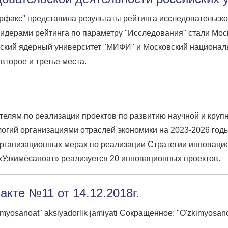
акс" представила результаты рейтинга исследовательской
Лидерами рейтинга по параметру "Исследования" стали Мос
ский ядерный университет "МИФИ" и Московский национал
второе и третье места.
телям по реализации проектов по развитию научной и кру
логий организациями отраслей экономики на 2023-2026 го
организационных мерах по реализации Стратегии инновацио
«Узкимёсаноат» реализуется 20 инновационных проектов.
кте №11 от 14.12.2018г.
noat" aksiyadorlik jamiyati Сокращенное: "O'zkimyosano