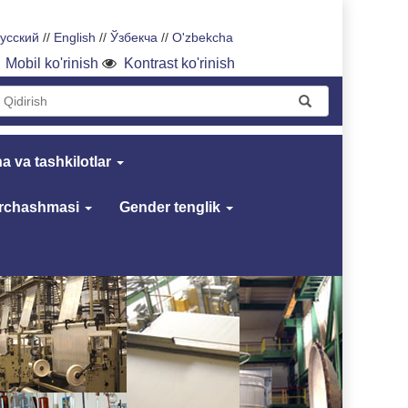
усский
//
English
//
Ўзбекча
//
O'zbekcha
Mobil ko'rinish
Kontrast ko'rinish
a va tashkilotlar
archashmasi
Gender tenglik