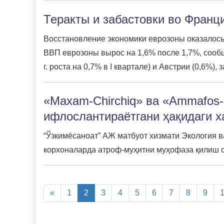
Теракты и забастовки во Фран
Восстановление экономики еврозоны оказалось 
ВВП еврозоны вырос на 1,6% после 1,7%, сообщ
г. роста на 0,7% в I квартале) и Австрии (0,6%
«Maxam-Chirchiq» ва «Ammafos
ифлослантираётгани ҳақидаги х
“Ўзкимёсаноат” АЖ матбуот хизмати Экология в
корхоналарда атроф-муҳитни муҳофаза қилиш с
«
1
2
3
4
5
6
7
8
9