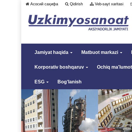
Асосий саҳифа
Qidirish
Veb-sayt xaritasi
Jamiyat haqida
Matbuot markazi
Korporativ boshqaruv
Ochiq ma'lumot
ESG
Bog‘lanish