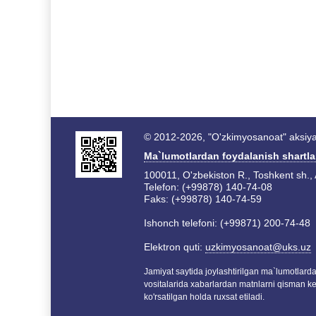
© 2012-2026, "O'zkimyosanoat" aksiyad
Ma`lumotlardan foydalanish shartla
100011, O'zbekiston R., Toshkent sh., 
Telefon: (+99878) 140-74-08
Faks: (+99878) 140-74-59
Ishonch telefoni: (+99871) 200-74-48
Elektron quti:
uzkimyosanoat@uks.uz
Jamiyat saytida joylashtirilgan ma`lumotlar
vositalarida xabarlardan matnlarni qisman k
ko'rsatilgan holda ruxsat etiladi.