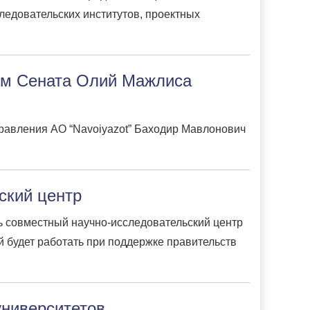
следовательских
институт
ов, проектных
ом Сената Олий Мажлиса
правления АО “Navoiyazot” Баходир Мавлонович
ский центр
ь совместный научно-исследовательский центр
 будет работать при поддержке правительств
университетов