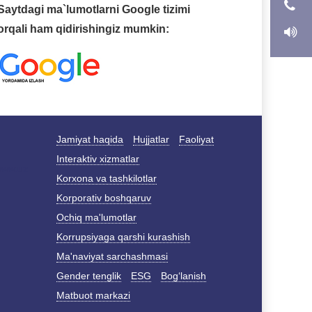
Saytdagi ma`lumotlarni Google tizimi
orqali ham qidirishingiz mumkin:
Jamiyat haqida
Hujjatlar
Faoliyat
Interaktiv xizmatlar
Korxona va tashkilotlar
Korporativ boshqaruv
Ochiq ma'lumotlar
Korrupsiyaga qarshi kurashish
Ma'naviyat sarchashmasi
Gender tenglik
ESG
Bog‘lanish
Matbuot markazi