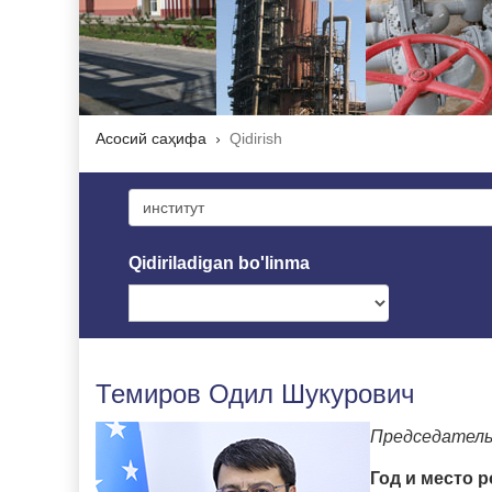
Асосий саҳифа
Qidirish
Qidiriladigan bo'linma
Темиров Одил Шукурович
Председатель
Год и место 