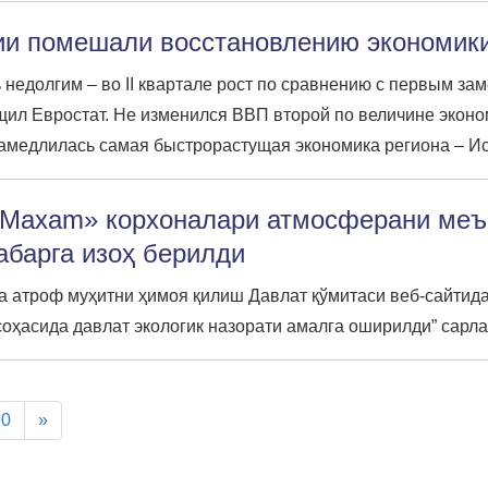
ции помешали восстановлению экономик
недолгим – во II квартале рост по сравнению с первым за
ил Евростат. Не изменился ВВП второй по величине эконом
), замедлилась самая быстрорастущая экономика региона – Ис
-Maxam» корхоналари атмосферани меъ
абарга изоҳ берилди
а атроф муҳитни ҳимоя қилиш Давлат қўмитаси веб-сайтида
оҳасида давлат экологик назорати амалга оширилди” сарла
10
»