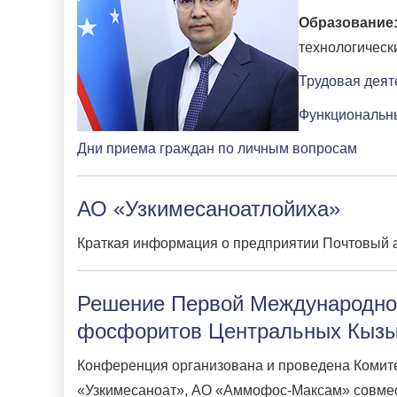
Образование
технологически
Трудовая деят
Функциональн
Дни приема граждан по личным вопросам
АО «Узкимесаноатлойиха»
Краткая информация о предприятии Почтовый адр
Решение Первой Международной
фосфоритов Центральных Кызы
Конференция организована и проведена Комитет
«Узкимесаноат», АО «Аммофос-Максам» совмест