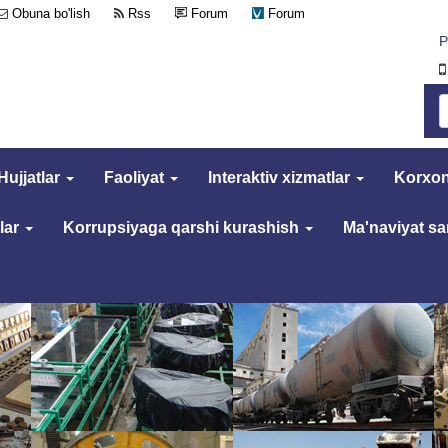
Obuna bo'lish
Rss
Forum
Forum
Р
Hujjatlar
Faoliyat
Interaktiv xizmatlar
Korxon
lar
Korrupsiyaga qarshi kurashish
Ma'naviyat s