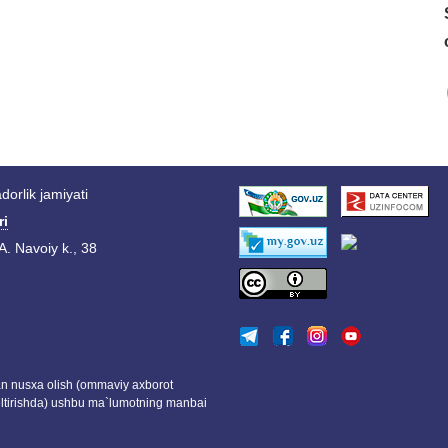
orlik jamiyati
ri
A. Navoiy k., 38
dan nusxa olish (ommaviy axborot
eltirishda) ushbu ma`lumotning manbai