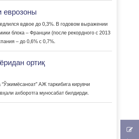
и еврозоны
медлился вдвое до 0,3%. В годовом выражении
ики блока – Франции (после рекордного с 2013
пания – до 0,6% с 0,7%.
ёридан ортиқ
 “Ўзкимёсаноат” АЖ таркибига кирувчи
вҳали ахборотга муносабат билдирди.