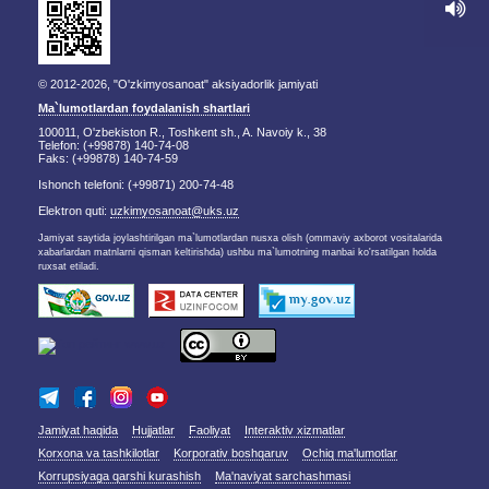
© 2012-2026, "O'zkimyosanoat" aksiyadorlik jamiyati
Ma`lumotlardan foydalanish shartlari
100011, O'zbekiston R., Toshkent sh., A. Navoiy k., 38
Telefon: (+99878) 140-74-08
Faks: (+99878) 140-74-59
Ishonch telefoni: (+99871) 200-74-48
Elektron quti:
uzkimyosanoat@uks.uz
Jamiyat saytida joylashtirilgan ma`lumotlardan nusxa olish (ommaviy axborot vositalarida
xabarlardan matnlarni qisman keltirishda) ushbu ma`lumotning manbai ko'rsatilgan holda
ruxsat etiladi.
Jamiyat haqida
Hujjatlar
Faoliyat
Interaktiv xizmatlar
Korxona va tashkilotlar
Korporativ boshqaruv
Ochiq ma'lumotlar
Korrupsiyaga qarshi kurashish
Ma'naviyat sarchashmasi