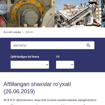
Асосий саҳифа
Qidirish
Qidiriladigan bo'linma
Yil
Affillangan shaxslar ro'yxati
(26.06.2019)
№ Ф.И.О. физического лица или полное наименование юридического