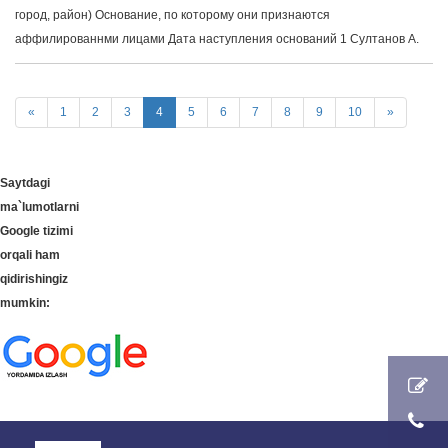
город, район) Основание, по которому они признаются
аффилированнми лицами Дата наступления оснований 1 Султанов А.
«
1
2
3
4
5
6
7
8
9
10
»
Saytdagi
ma`lumotlarni
Google tizimi
orqali ham
qidirishingiz
mumkin: