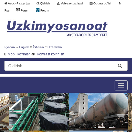
Асосий саҳифа
Qidirish
Veb-sayt xaritasi
Obuna bo'lish
Rss
Forum
Forum
Русский
//
English
//
Ўзбекча
//
O'zbekcha
Mobil ko'rinish
Kontrast ko'rinish
Toggle
naviga