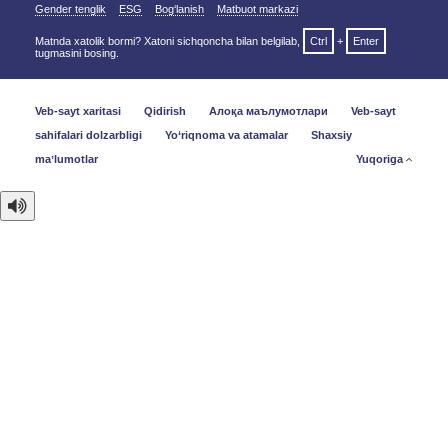
Gender tenglik
ESG
Bog‘lanish
Matbuot markazi
Matnda xatolik bormi? Xatoni sichqoncha bilan belgilab,
Ctrl
+
Enter
tugmasini bosing.
Veb-sayt xaritasi
Qidirish
Алоқа маълумотлари
Veb-sayt
sahifalari dolzarbligi
Yo‘riqnoma va atamalar
Shaxsiy
maʼlumotlar
Yuqoriga